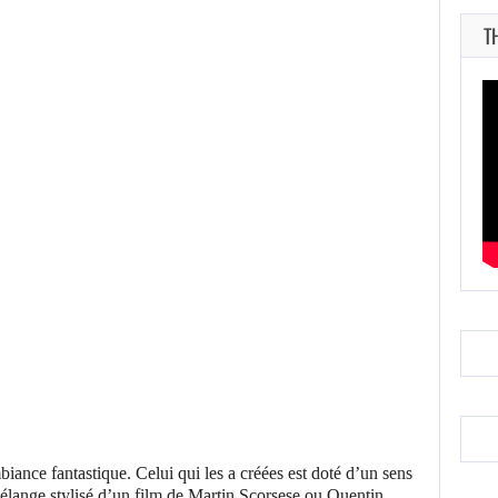
T
ance fantastique. Celui qui les a créées est doté d’un sens
mélange stylisé d’un film de Martin Scorsese ou Quentin