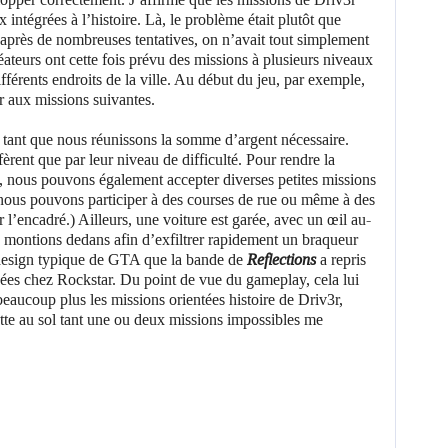
x intégrées à l’histoire. Là, le problème était plutôt que
qu’après de nombreuses tentatives, on n’avait tout simplement
éateurs ont cette fois prévu des missions à plusieurs niveaux
fférents endroits de la ville. Au début du jeu, par exemple,
r aux missions suivantes.
 tant que nous réunissons la somme d’argent nécessaire.
èrent que par leur niveau de difficulté. Pour rendre la
nous pouvons également accepter diverses petites missions
 nous pouvons participer à des courses de rue ou même à des
r l’encadré.) Ailleurs, une voiture est garée, avec un œil au-
s montions dedans afin d’exfiltrer rapidement un braqueur
 design typique de GTA que la bande de
Reflections
a repris
ées chez Rockstar. Du point de vue du gameplay, cela lui
beaucoup plus les missions orientées histoire de Driv3r,
ette au sol tant une ou deux missions impossibles me