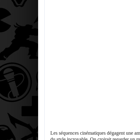
Les séquences cinématiques dégagent une ambi
du style incroyable. On croirait regarder un 