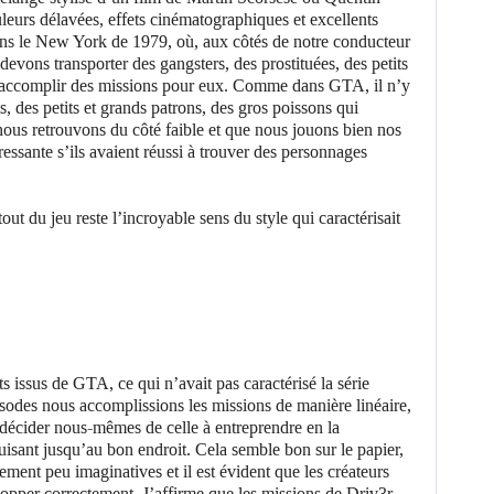
leurs délavées, effets cinématographiques et excellents
ns le New York de 1979, où, aux côtés de notre conducteur
 devons transporter des gangsters, des prostituées, des petits
ou accomplir des missions pour eux. Comme dans GTA, il n’y
s, des petits et grands patrons, des gros poissons qui
 nous retrouvons du côté faible et que nous jouons bien nos
éressante s’ils avaient réussi à trouver des personnages
s issus de GTA, ce qui n’avait pas caractérisé la série
sodes nous accomplissions les missions de manière linéaire,
 décider nous-mêmes de celle à entreprendre en la
uisant jusqu’au bon endroit. Cela semble bon sur le papier,
lement peu imaginatives et il est évident que les créateurs
elopper correctement. J’affirme que les missions de Driv3r