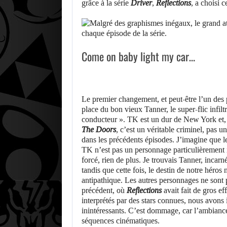
grâce à la série
Driver
,
Reflections
, a choisi 
Come on baby light my car…
Le premier changement, et peut-être l’un des 
place du bon vieux Tanner, le super-flic infil
conducteur ». TK est un dur de New York et, 
The Doors
, c’est un véritable criminel, pas u
dans les précédents épisodes. J’imagine que le
TK n’est pas un personnage particulièrement i
forcé, rien de plus. Je trouvais Tanner, incarn
tandis que cette fois, le destin de notre héros
antipathique. Les autres personnages ne sont 
précédent, où
Reflections
avait fait de gros ef
interprétés par des stars connues, nous avons 
inintéressants. C’est dommage, car l’ambiance
séquences cinématiques.