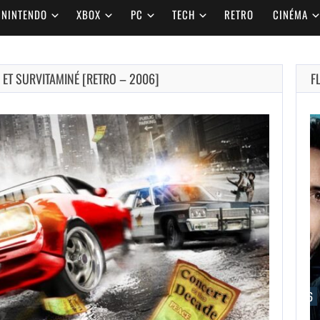
NINTENDO
XBOX
PC
TECH
RETRO
CINÉMA
É ET SURVITAMINÉ [RETRO – 2006]
F
AUGUST 9,
2026
NETFLIX CONFIRME
BLUR, UN
THRILLER…
AUGUST 9, 2026