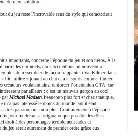
cette dernière solution…
plus importants, concerne l’époque du jeu et son héros. À la
tré parmi les criminels, nous accueillons un nouveau «
en plus de ressembler de façon frappante à Val Kilmer dans
AUGUST 9, 2026
AUGUST 
n « flic infiltré » jouant au chat et à la souris comme Tanner
s créateurs voulaient ainsi renforcer l’orientation GTA, car
WO LONG 2: WINGS OF…
UN MOD TR
ntéressant par ailleurs : c’est un mauvais garçon au cool
é par
Michael Madsen
, beaucoup plus fort et charismatique,
 ne m’a pas intéressé le moins du monde tant il était
pas très passionnants non plus. Contrairement à l’épisode
forts pour rendre aussi originaux que possible les rôles
ici droit à des personnages terriblement fades et
 du jeu serait autrement de premier ordre grâce aux