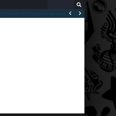
Search
for:
O]
DD2gether attire ainsi de nouveau l’attention sur le jeu,…