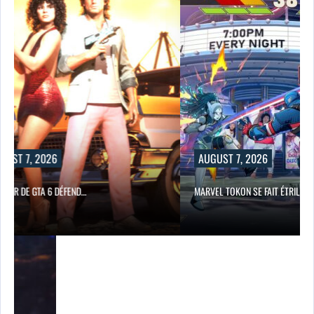
UST 7, 2026
AUGUST 7, 2026
TEUR DE GTA 6 DÉFEND…
MARVEL TOKON SE FAIT ÉTRILLER