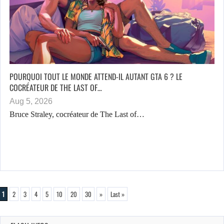
POURQUOI TOUT LE MONDE ATTEND-IL AUTANT GTA 6 ? LE
COCRÉATEUR DE THE LAST OF…
Aug 5, 2026
Bruce Straley, cocréateur de The Last of…
1
2
3
4
5
10
20
30
»
Last »