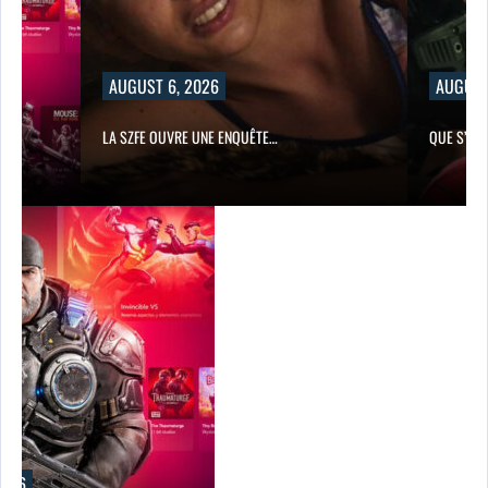
AUGUST 6, 2026
AUGUST
ÈS…
LA SZFE OUVRE UNE ENQUÊTE…
QUE S’EST
2026