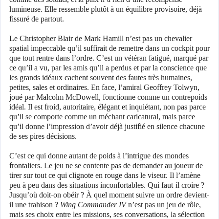
lumineuse. Elle ressemble plutôt à un équilibre provisoire, déjà
fissuré de partout.
Le Christopher Blair de Mark Hamill n’est pas un chevalier
spatial impeccable qu’il suffirait de remettre dans un cockpit pour
que tout rentre dans l’ordre. C’est un vétéran fatigué, marqué par
ce qu’il a vu, par les amis qu’il a perdus et par la conscience que
les grands idéaux cachent souvent des fautes très humaines,
petites, sales et ordinaires. En face, l’amiral Geoffrey Tolwyn,
joué par Malcolm McDowell, fonctionne comme un contrepoids
idéal. Il est froid, autoritaire, élégant et inquiétant, non pas parce
qu’il se comporte comme un méchant caricatural, mais parce
qu’il donne l’impression d’avoir déjà justifié en silence chacune
de ses pires décisions.
C’est ce qui donne autant de poids à l’intrigue des mondes
frontaliers. Le jeu ne se contente pas de demander au joueur de
tirer sur tout ce qui clignote en rouge dans le viseur. Il l’amène
peu à peu dans des situations inconfortables. Qui faut-il croire ?
Jusqu’où doit-on obéir ? À quel moment suivre un ordre devient-
il une trahison ?
Wing Commander IV
n’est pas un jeu de rôle,
mais ses choix entre les missions, ses conversations, la sélection