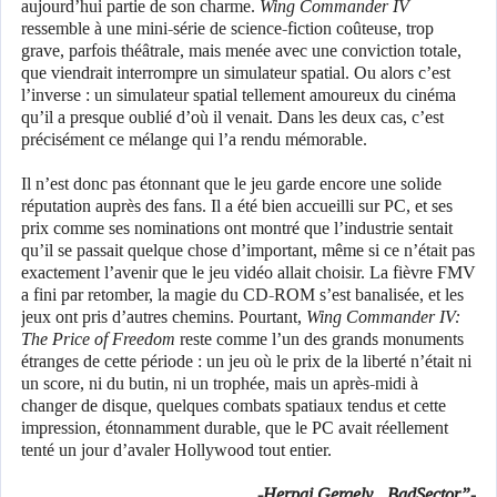
aujourd’hui partie de son charme.
Wing Commander IV
ressemble à une mini-série de science-fiction coûteuse, trop
grave, parfois théâtrale, mais menée avec une conviction totale,
que viendrait interrompre un simulateur spatial. Ou alors c’est
l’inverse : un simulateur spatial tellement amoureux du cinéma
qu’il a presque oublié d’où il venait. Dans les deux cas, c’est
précisément ce mélange qui l’a rendu mémorable.
Il n’est donc pas étonnant que le jeu garde encore une solide
réputation auprès des fans. Il a été bien accueilli sur PC, et ses
prix comme ses nominations ont montré que l’industrie sentait
qu’il se passait quelque chose d’important, même si ce n’était pas
exactement l’avenir que le jeu vidéo allait choisir. La fièvre FMV
a fini par retomber, la magie du CD-ROM s’est banalisée, et les
jeux ont pris d’autres chemins. Pourtant,
Wing Commander IV:
The Price of Freedom
reste comme l’un des grands monuments
étranges de cette période : un jeu où le prix de la liberté n’était ni
un score, ni du butin, ni un trophée, mais un après-midi à
changer de disque, quelques combats spatiaux tendus et cette
impression, étonnamment durable, que le PC avait réellement
tenté un jour d’avaler Hollywood tout entier.
-Herpai Gergely „BadSector”-