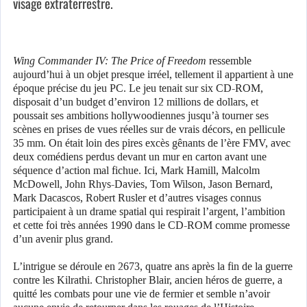
visage extraterrestre.
Wing Commander IV: The Price of Freedom
ressemble
aujourd’hui à un objet presque irréel, tellement il appartient à une
époque précise du jeu PC. Le jeu tenait sur six CD-ROM,
disposait d’un budget d’environ 12 millions de dollars, et
poussait ses ambitions hollywoodiennes jusqu’à tourner ses
scènes en prises de vues réelles sur de vrais décors, en pellicule
35 mm. On était loin des pires excès gênants de l’ère FMV, avec
deux comédiens perdus devant un mur en carton avant une
séquence d’action mal fichue. Ici, Mark Hamill, Malcolm
McDowell, John Rhys-Davies, Tom Wilson, Jason Bernard,
Mark Dacascos, Robert Rusler et d’autres visages connus
participaient à un drame spatial qui respirait l’argent, l’ambition
et cette foi très années 1990 dans le CD-ROM comme promesse
d’un avenir plus grand.
L’intrigue se déroule en 2673, quatre ans après la fin de la guerre
contre les Kilrathi. Christopher Blair, ancien héros de guerre, a
quitté les combats pour une vie de fermier et semble n’avoir