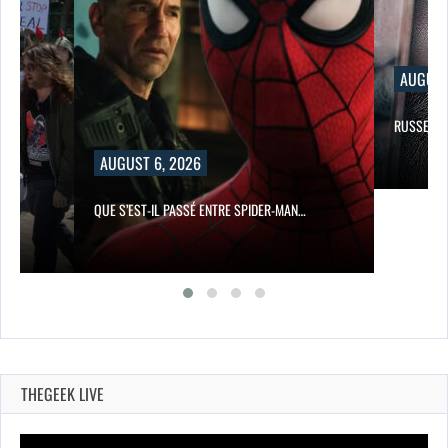
AUGUST 6, 2026
RUSSELL CROWE RETROUVE UNE 
UST 6, 2026
S’EST-IL PASSÉ ENTRE SPIDER-MAN…
THEGEEK LIVE