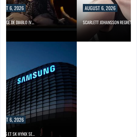
UST 6, 2026
AUGUST 6, 2026
ORTAGE DE DIABLO IV…
SCARLETT JOHANSSON REGRETTE 
UST 6, 2026
UNG ET SK HYNIX SE…