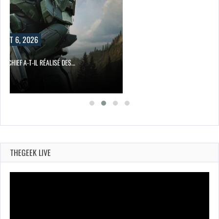
UST 6, 2026
R CHIEF A-T-IL RÉALISÉ DES…
THEGEEK LIVE