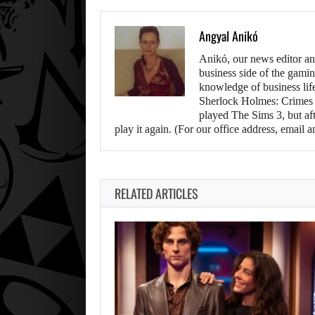
Angyal Anikó
Anikó, our news editor an
business side of the gamin
knowledge of business life.
Sherlock Holmes: Crimes &
played The Sims 3, but aft
play it again. (For our office address, emai
RELATED ARTICLES