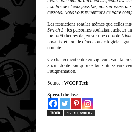
avons donc temporairement suspendu les ventes
nombre de clients possible, nous proposerons c
dessous. Nous vous remercions de votre comp
Les restrictions sont les mêmes que celles int
Switch 2
: les personnes souhaitant acheter u
moins 50 heures de jeu sur une console
Ninte
payants, et non de démos ou de logiciels gratu
compte.
Ce changement entre en vigueur avant la proc
aucun doute pourquoi certains utilisateurs veu
l’augmentation.
Source :
WCCFTech
Spread the love
TAGGED
NINTENDO SWITCH 2