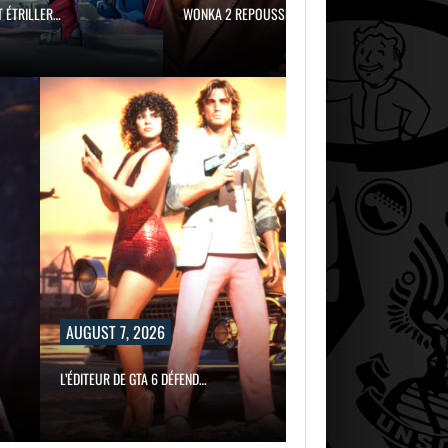
WONKA 2 REPOUSSÉ INDÉFINIMENT :…
AUGUST 7,
2026
AUGUST 7,
2026
WONKA 2
MARVEL TOKON SE
REPOUSSÉ
FAIT ÉTRILLER…
INDÉFINIMENT :…
, 2026
E GTA 6 DÉFEND…