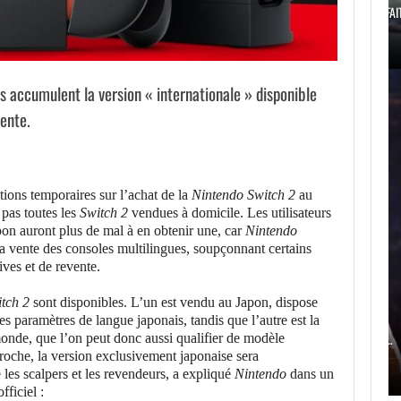
MARVEL TOKON SE FAIT ÉTRILLER…
ns accumulent la version « internationale » disponible
vente.
ctions temporaires sur l’achat de la
Nintendo Switch 2
au
 pas toutes les
Switch 2
vendues à domicile. Les utilisateurs
on auront plus de mal à en obtenir une, car
Nintendo
 la vente des consoles multilingues, soupçonnant certains
ives et de revente.
AUGUST 7, 2026
AUGUST 7
tch 2
sont disponibles. L’un est vendu au Japon, dispose
es paramètres de langue japonais, tandis que l’autre est la
DWAYNE JOHNSON RÉPOND AUX CRITIQUES…
L’ÉDITEUR D
onde, que l’on peut donc aussi qualifier de modèle
roche, la version exclusivement japonaise sera
 les scalpers et les revendeurs, a expliqué
Nintendo
dans un
ficiel :