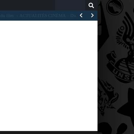
Search
for:
UALITÉS CINÉMA – Dwayne Johnson a réagi aux critiques…