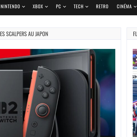
NINTENDO
XBOX
PC
TECH
RETRO
CINÉMA
LES SCALPERS AU JAPON
F
AUGUST 7,
2026
L’ÉDITEUR DE GTA 6
DÉFEND…
AUGUST 7, 2026