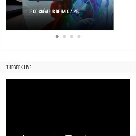
LE CO-CRÉATEUR DE HALO AIME…
THEGEEK LIVE