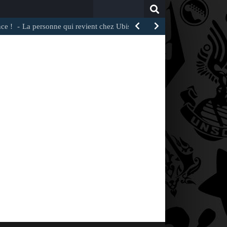
Search
for:
La personne qui revient chez Ubisoft a dirigé un…