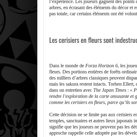
l’expérience. Les joueurs gagnent des points 
arbres, en écrasant des éléments du décor et en
pas totale, car certains éléments ont été volont
Les cerisiers en fleurs sont indestr
Dans le monde de
Forza Horizon 6
, les joue
fleurs. Des portions entières de forêts ordinai
des milliers d’arbres classiques peuvent dispar
mais les sakura restent intacts. Torben Ellert,
dans un entretien avec
The Japan Times
:
« P
rendre l’exploration de la carte amusante et g
comme les cerisiers en fleurs, parce qu’ils s
Cette décision ne se limite pas aux cerisiers e
temples, sanctuaires et autres lieux japonais im
signifie que les joueurs ne peuvent pas les dé
approche rappelle celle adoptée par les dével