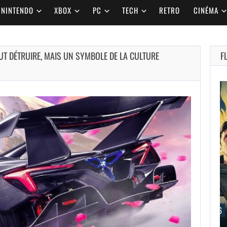
NINTENDO
XBOX
PC
TECH
RETRO
CINÉMA
T DÉTRUIRE, MAIS UN SYMBOLE DE LA CULTURE
F
AUGUST 8,
2026
CAPCOM
EXPLOITERA-T-IL LA
NINTENDO SWITCH…
AUGUST 8, 2026