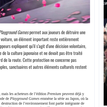
KINGDOM COME: SALVATION REFUSERA-T-IL DE
Playground Games
permet aux joueurs de détruire une
r voiture, un élément important reste entièrement
ppeurs expliquent qu’il s’agit d’une décision volontaire,
de la culture japonaise et ne devait pas être traité
d de la route. Cette protection ne concerne pas
ples, sanctuaires et autres éléments culturels restent
AUGUST 8, 2026
AUGUST 
LA FRANCHISE ASSASSIN’S CREED A…
CAPCOM EXP
, mais les acheteurs de l’édition
Premium
peuvent déjà y
sode de
Playground Games
emmène la série au Japon, où la
la destruction de l’environnement font partie intégrante de