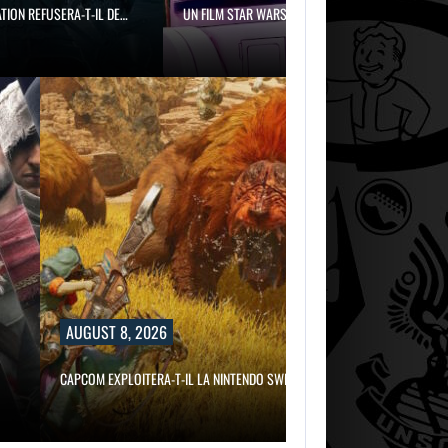
…
UN FILM STAR WARS ABANDONNÉ…
AUGUST 8,
2026
KINGDOM COME:
SALVATION
REFUSERA-T-IL DE…
8, 2026
LOITERA-T-IL LA NINTENDO SWITCH…