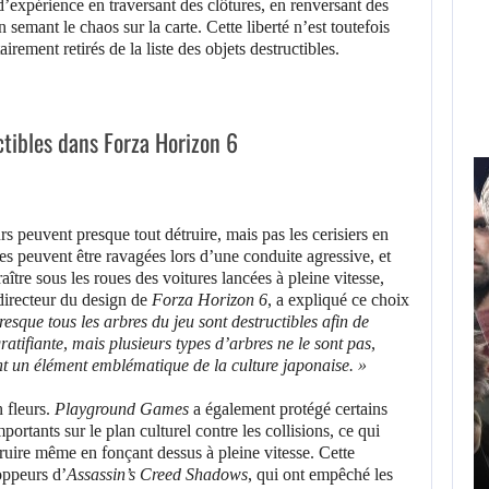
d’expérience en traversant des clôtures, en renversant des
 semant le chaos sur la carte. Cette liberté n’est toutefois
airement retirés de la liste des objets destructibles.
uctibles dans Forza Horizon 6
urs peuvent presque tout détruire, mais pas les cerisiers en
res peuvent être ravagées lors d’une conduite agressive, et
aître sous les roues des voitures lancées à pleine vitesse,
 directeur du design de
Forza Horizon 6
, a expliqué ce choix
resque tous les arbres du jeu sont destructibles afin de
ratifiante, mais plusieurs types d’arbres ne le sont pas,
ont un élément emblématique de la culture japonaise. »
n fleurs.
Playground Games
a également protégé certains
portants sur le plan culturel contre les collisions, ce qui
AUGUST 8, 2026
truire même en fonçant dessus à pleine vitesse. Cette
oppeurs d’
Assassin’s Creed Shadows
, qui ont empêché les
LA FRANCHISE ASSASSIN’S CREED A…