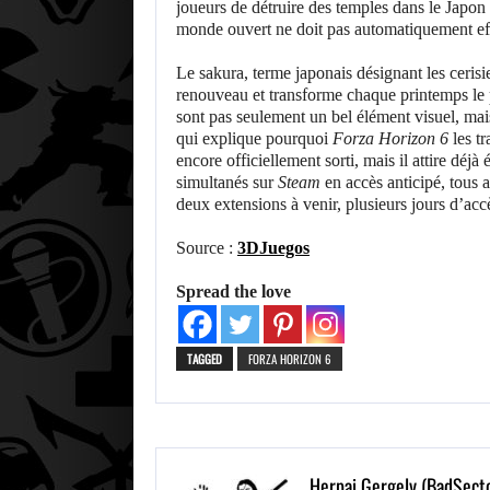
joueurs de détruire des temples dans le Japon f
monde ouvert ne doit pas automatiquement effa
Le sakura, terme japonais désignant les ceris
renouveau et transforme chaque printemps le p
sont pas seulement un bel élément visuel, mais 
qui explique pourquoi
Forza Horizon 6
les t
encore officiellement sorti, mais il attire déj
simultanés sur
Steam
en accès anticipé, tous 
deux extensions à venir, plusieurs jours d’acc
Source :
3DJuegos
Spread the love
TAGGED
FORZA HORIZON 6
Herpai Gergely (BadSect