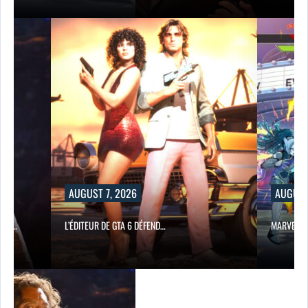
AUGUST 7, 2026
AUGUST
UES…
L’ÉDITEUR DE GTA 6 DÉFEND…
MARVEL TO