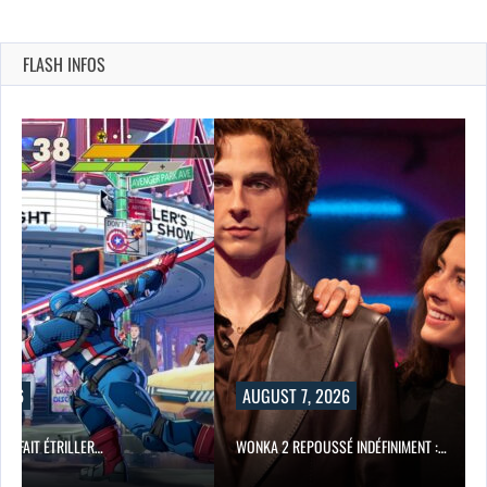
FLASH INFOS
2026
AUGUST 7, 2026
SE FAIT ÉTRILLER…
WONKA 2 REPOUSSÉ INDÉFINIMENT :…