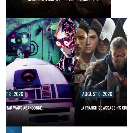
UST 8, 2026
AUGUST 8, 2026
ILM STAR WARS ABANDONNÉ…
LA FRANCHISE ASSASSIN’S CREED