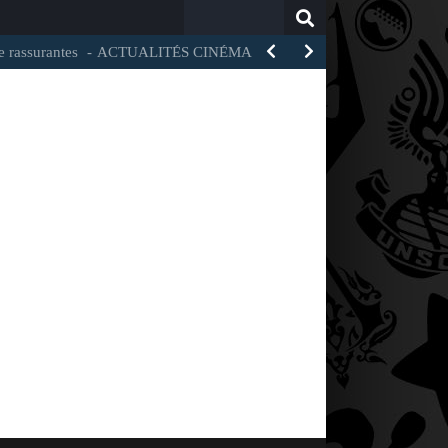
Search
for:
rantes
ACTUALITÉS CINÉMA – Ubisoft a annoncé l’adaptation cin