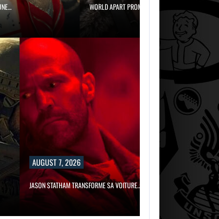
WORLD APART PROMET « PLUS…
AUGUST 7,
AUGUST 7,
2026
2026
MICHAEL 2 VISE
WORLD APART
DÉJÀ UNE…
PROMET « PLUS
, 2026
THAM TRANSFORME SA VOITURE…