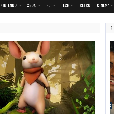
NINTENDO
XBOX
PC
TECH
RETRO
CINÉMA
F
AUGUST 7,
2026
JASON STATHAM
TRANSFORME SA
VOITURE…
AUGUST 7, 2026