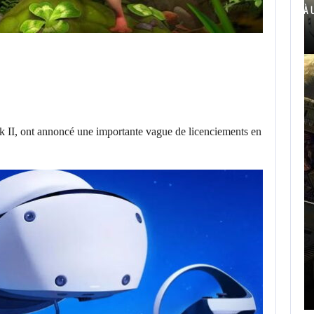
MICHAEL 2 VISE DÉJÀ UNE…
k II, ont annoncé une importante vague de licenciements en
AUGUST 7, 2026
AUGUST 7
LE FILM THE DIVISION EST…
JASON STA