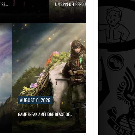
UN SPIN-OFF PERDU DE FINAL…
AUGUST 6,
AUGUST 6,
2026
2026
SAMSUNG ET SK
UN SPIN-OFF PE
HYNIX SE…
DE FINAL…
6, 2026
 AMÉLIORE BEAST OF…