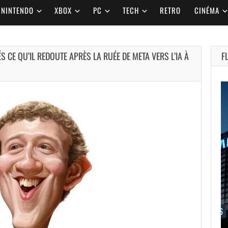
NINTENDO
XBOX
PC
TECH
RETRO
CINÉMA
CE QU’IL REDOUTE APRÈS LA RUÉE DE META VERS L’IA À
F
AUGUST 6,
2026
GAME FREAK
AMÉLIORE BEAST
OF…
AUGUST 6, 2026