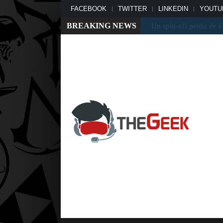
FACEBOOK
TWITTER
LINKEDIN
YOUTU
BREAKING NEWS
Master Chief a-t-il réa