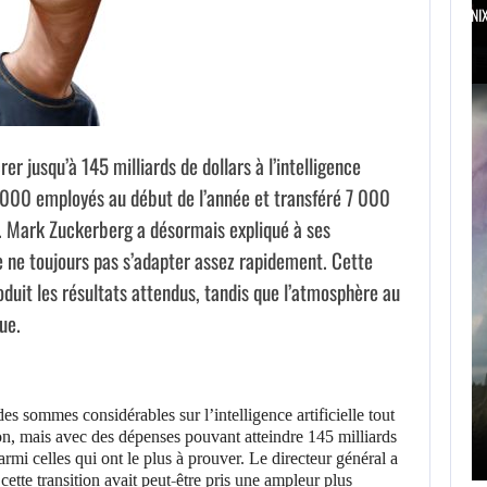
SAMSUNG ET SK HYNIX SE…
jusqu’à 145 milliards de dollars à l’intelligence
 8 000 employés au début de l’année et transféré 7 000
IA. Mark Zuckerberg a désormais expliqué à ses
de ne toujours pas s’adapter assez rapidement. Cette
uit les résultats attendus, tandis que l’atmosphère au
ue.
AUGUST 6, 2026
AUGUST 
MASTER CHIEF A-T-IL RÉALISÉ DES…
GAME FREAK
es sommes considérables sur l’intelligence artificielle tout
n, mais avec des dépenses pouvant atteindre 145 milliards
rmi celles qui ont le plus à prouver. Le directeur général a
te transition avait peut-être pris une ampleur plus