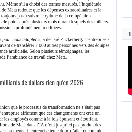
révu. Même s’il a choisi des termes mesurés, l’inquiétude
on de Meta redoute que les dépenses extraordinaires et la
t toujours pas à suivre le rythme de la compétition
 de poids après plusieurs mois durant lesquels des milliers
 missions profondément modifiées.
T
es pour nous adapter »
, a déclaré Zuckerberg. L’entreprise a
avant de transférer 7 000 autres personnes vers des équipes
ence artificielle. Selon plusieurs témoignages, les
adé l’ambiance de travail chez Meta.
milliards de dollars rien qu’en 2026
nion que le processus de transformation ne s’était pas
’entreprise affirment que ces changements ont créé un
r les employés comme à la fois épuisant et étouffant.
 efforts de Meta dans l’IA n’ont jusqu’ici pas produit des
nvestissements. L’entreprise tente donc d’aller encore plus