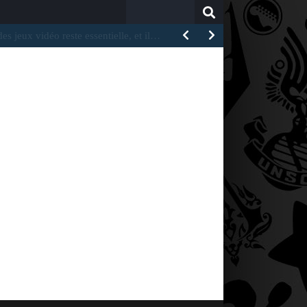
Search
for:
informations, Halo: Campaign Evolved n’obtiendrait pas des…