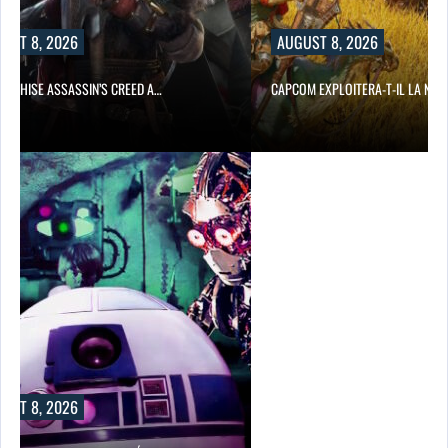
UST 8, 2026
AUGUST 8, 2026
RANCHISE ASSASSIN’S CREED A…
CAPCOM EXPLOITERA-T-IL LA NIN
UST 8, 2026